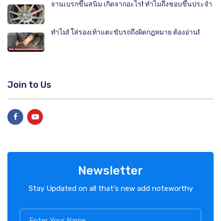
จานเบรกขึ้นสนิม เกิดจากอะไร! ทำไมถึงชอบขึ้นประจำ
ทำไม! ใส่รองเท้าแตะขับรถถึงผิดกฎหมาย ต้องอ่าน!
Join to Us
Newsletter
Stay Updated on all that's new add noteworthy