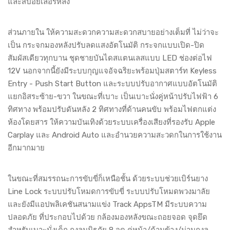
และสปอยเลอร์หลัง
ส่วนภายใน ให้ความสะดวกความสะดวกสบายอย่างเต็มที่ ไม่ว่าจะ
เป็น กระจกมองหลังปรับลดแสงอัตโนมัติ กระจกแบบเปิด-ปิด
สัมผัสเดียวทุกบาน ชุดชายบันไดสแตนเลสแบบ LED ช่องต่อไฟ
12V นอกจากนี้ยังมีระบบกุญแจอัจฉริยะพร้อมปุ่มสตาร์ท Keyless
Entry - Push Start Button และระบบปรับอากาศแบบอัตโนมัติ
แยกอิสระซ้าย-ขวา ในขณะที่เบาะ เป็นเบาะนั่งคู่หน้าปรับไฟฟ้า 6
ทิศทาง พร้อมปรับดันหลัง 2 ทิศทางที่ด้านคนขับ พร้อมไฟตกแต่ง
ห้องโดยสาร ให้ความบันเทิงด้วยระบบเครื่องเสียงที่รองรับ Apple
Carplay และ Android Auto และอำนวยความสะวดกในการใช้งาน
อีกมากมาย
ในขณะที่สมรรถนะการขับขี่ก็เหนือชั้น ด้วยระบบช่วยเบิร์นยาง
Line Lock ระบบปรับโหมดการขับขี่ ระบบปรับโหมดพวงมาลัย
และยังมีแอปพลิเคชันสนามแข่ง Track AppsTM มีระบบความ
ปลอดภัย ที่ประกอบไปด้วย กล้องมองหลังขณะถอยจอด จุดยึด
สำหรับเบาะนั่งเด็ก ถุงลมนิรภัย 8 จุด คู่หน้า/ด้านข้าง/ม่านถุงลุ