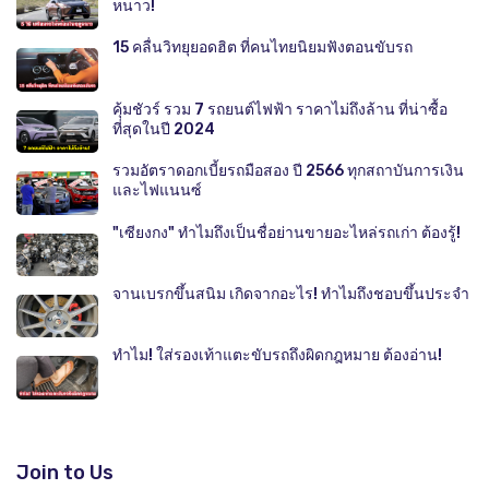
หนาว!
15 คลื่นวิทยุยอดฮิต ที่คนไทยนิยมฟังตอนขับรถ
คุ้มชัวร์ รวม 7 รถยนต์ไฟฟ้า ราคาไม่ถึงล้าน ที่น่าซื้อ
ที่สุดในปี 2024
รวมอัตราดอกเบี้ยรถมือสอง ปี 2566 ทุกสถาบันการเงิน
และไฟแนนซ์
"เซียงกง" ทำไมถึงเป็นชื่อย่านขายอะไหล่รถเก่า ต้องรู้!
จานเบรกขึ้นสนิม เกิดจากอะไร! ทำไมถึงชอบขึ้นประจำ
ทำไม! ใส่รองเท้าแตะขับรถถึงผิดกฎหมาย ต้องอ่าน!
Join to Us