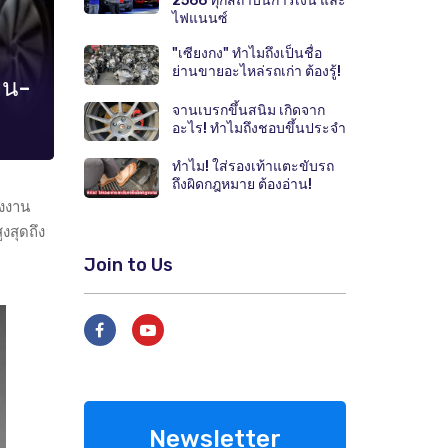
2566 ทุกสถาบันการเงิน และ
ไฟแนนซ์
"เซียงกง" ทำไมถึงเป็นชื่อ
ย่านขายอะไหล่รถเก่า ต้องรู้!
ยน-
จานเบรกขึ้นสนิม เกิดจาก
อะไร! ทำไมถึงชอบขึ้นประจำ
ทำไม! ใส่รองเท้าแตะขับรถ
ถึงผิดกฎหมาย ต้องอ่าน!
รงงาน
งสุดถึง
Join to Us
Newsletter