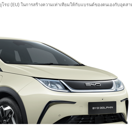
าพยุโรป (EU) ในการสร้างความเท่าเทียมให้กับแบรนด์ของตนเองกับอุตส