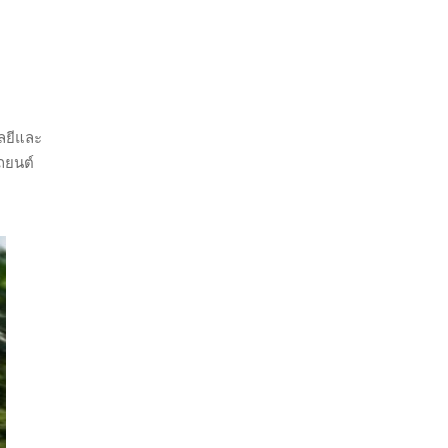
โลยีและ
รถยนต์