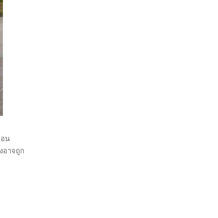
ือน
งอาจถูก