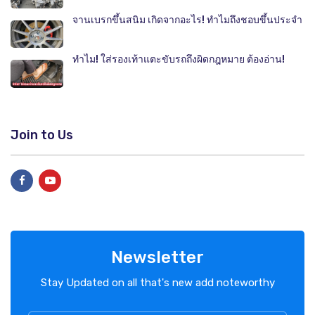
จานเบรกขึ้นสนิม เกิดจากอะไร! ทำไมถึงชอบขึ้นประจำ
ทำไม! ใส่รองเท้าแตะขับรถถึงผิดกฎหมาย ต้องอ่าน!
Join to Us
Newsletter
Stay Updated on all that's new add noteworthy