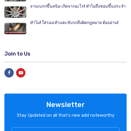
จานเบรกขึ้นสนิม เกิดจากอะไร! ทำไมถึงชอบขึ้นประจำ
ทำไม! ใส่รองเท้าแตะขับรถถึงผิดกฎหมาย ต้องอ่าน!
Join to Us
Newsletter
Stay Updated on all that's new add noteworthy