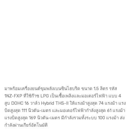
มาพร้อมเครื่องยนต์ขุมพลังเบนซินไฮบริด ขนาด 1.5 ลิตร รหัส
1NZ-FXP ที่ใช้ก๊าซ LPG เป็นเชื้อเพลิงและมอเตอร์ไฟฟ้า แบบ 4
สูบ DOHC 16 วาล์ว Hybrid THS-II ให้แรงม้าสูงสุด 74 แรงม้า แรง
บิดสูงสุด 111 นิวตัน-เมตร และมอเตอร์ไฟฟ้ากำลังสูงสุด 61 แรงม้า
แรงบิดสูงสุด 169 นิวตัน-เมตร มีกำลังรวมทั้งระบบ 100 แรงม้า ส่ง
กำลังผ่านเกียร์อัตโนมัติ