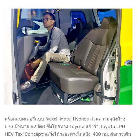
พร้อมแบตเตอรี่แบบ Nickel–Metal Hydride ส่วนความจุถังก๊าซ
LPG มีขนาด 52 ลิตร ซึ่งโดยทาง Toyota แจ้งว่า Toyota LPG
HEV Taxi Concept จะวิ่งได้ระยะทางไกลถึง 400 กม. ต่อการเติม