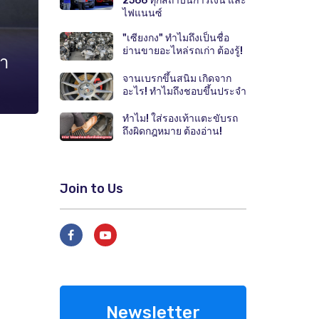
2566 ทุกสถาบันการเงิน และ
ไฟแนนซ์
"เซียงกง" ทำไมถึงเป็นชื่อ
ย่านขายอะไหล่รถเก่า ต้องรู้!
คา
จานเบรกขึ้นสนิม เกิดจาก
อะไร! ทำไมถึงชอบขึ้นประจำ
ทำไม! ใส่รองเท้าแตะขับรถ
ถึงผิดกฎหมาย ต้องอ่าน!
Join to Us
Newsletter