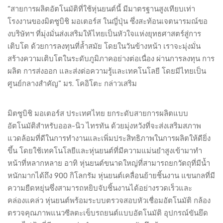
“สายการผลิตอัตโนมัติที่ใช้หุ่นยนต์นี้ มีมาตรฐานสูงเทียบเท่า
โรงงานของมิตซูบิชิ มอเตอร์ส ในญี่ปุ่น ซึ่งสะท้อนเจตนารมณ์ขอ
งบริษัทฯ ที่มุ่งมั่นส่งเสริมให้ไทยเป็นหัวใจแห่งยุทธศาสตร์สู่การ
เติบโต ด้วยการลงทุนที่ล้ำสมัย โดยในวันข้างหน้า เราจะมุ่งมั่น
สร้างความเติบโตในระดับภูมิภาคอย่างต่อเนื่อง ผ่านการลงทุน การ
ผลิต การส่งออก และส่งต่อความรู้และเทคโนโลยี โดยมีไทยเป็น
ศูนย์กลางสำคัญ” มร. โคอิโตะ กล่าวเสริม
มิตซูบิชิ มอเตอร์ส ประเทศไทย ยกระดับสายการผลิตแบบ
อัตโนมัติสำหรับออล-นิว ไทรทัน ด้วยมุ่งหวังที่จะส่งเสริมสภาพ
แวดล้อมที่ดีในการทำงานและเพิ่มประสิทธิภาพในการผลิตให้ดียิ่ง
ขึ้น โดยใช้เทคโนโลยีและหุ่นยนต์ที่มีความแม่นยำสูงเข้ามาทำ
หน้าที่หลากหลาย อาทิ หุ่นยนต์ขนาดใหญ่ที่สามารถยกวัตถุที่มีน้ำ
หนักมากได้ถึง 900 กิโลกรัม หุ่นยนต์เคลื่อนย้ายชิ้นงาน แขนกลที่มี
ความยืดหยุ่นซึ่งสามารถหยิบจับชิ้นงานได้อย่างรวดเร็วและ
คล่องแคล่ว หุ่นยนต์พร้อมระบบตรวจสอบหัวเชื่อมอัตโนมัติ กล้อง
ตรวจคุณภาพแนวซีลตะเข็บรถยนต์แบบอัตโนมัติ อุปกรณ์ขันยึด