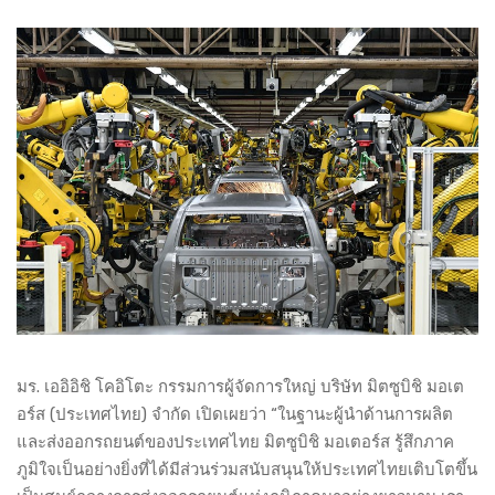
มร. เออิอิชิ โคอิโตะ กรรมการผู้จัดการใหญ่ บริษัท มิตซูบิชิ มอเต
อร์ส (ประเทศไทย) จำกัด เปิดเผยว่า “ในฐานะผู้นำด้านการผลิต
และส่งออกรถยนต์ของประเทศไทย มิตซูบิชิ มอเตอร์ส รู้สึกภาค
ภูมิใจเป็นอย่างยิ่งที่ได้มีส่วนร่วมสนับสนุนให้ประเทศไทยเติบโตขึ้น