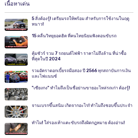
เนื้อหาเด่น
5 สิ่งต้องรู้! เตรียมรถให้พร้อม สำหรับการใช้งานในฤดู
หนาว!
15 คลื่นวิทยุยอดฮิต ที่คนไทยนิยมฟังตอนขับรถ
คุ้มชัวร์ รวม 7 รถยนต์ไฟฟ้า ราคาไม่ถึงล้าน ที่น่าซื้อ
ที่สุดในปี 2024
รวมอัตราดอกเบี้ยรถมือสอง ปี 2566 ทุกสถาบันการเงิน
และไฟแนนซ์
"เซียงกง" ทำไมถึงเป็นชื่อย่านขายอะไหล่รถเก่า ต้องรู้!
จานเบรกขึ้นสนิม เกิดจากอะไร! ทำไมถึงชอบขึ้นประจำ
ทำไม! ใส่รองเท้าแตะขับรถถึงผิดกฎหมาย ต้องอ่าน!