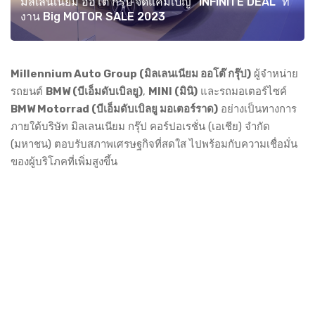
มิลเลนเนียม ออโต้ กรุ๊ป จัดแคมเปญ "INFINITE DEAL" ที่
งาน Big MOTOR SALE 2023
Millennium Auto Group (มิลเลนเนียม ออโต๊ กรุ๊ป)
ผู้จำหน่าย
รถยนต์
BMW (บีเอ็มดับเบิลยู)
,
MINI (มินิ)
และรถมอเตอร์ไซค์
BMW Motorrad (บีเอ็มดับเบิลยู มอเตอร์ราด)
อย่างเป็นทางการ
ภายใต้บริษัท มิลเลนเนียม กรุ๊ป คอร์ปอเรชั่น (เอเชีย) จำกัด
(มหาชน) ตอบรับสภาพเศรษฐกิจที่สดใส ไปพร้อมกับความเชื่อมั่น
ของผู้บริโภคที่เพิ่มสูงขึ้น