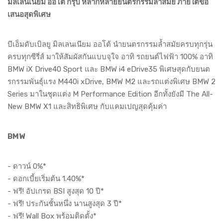
มิลเลนเนียม ออโต้ กรุ๊ป หลากหลายยนตรกรรมล้ำสมัย ภายใต้ข้อ
เสนอสุดพิเศษ
บีเอ็มดับเบิลยู มิลเลนเนียม ออโต้ นำยนตรกรรมล้ำสมัยครบทุกรุ่น
ครบทุกซีรี่ส์ มาให้สัมผัสกันแบบจุใจ อาทิ รถยนต์ไฟฟ้า 100% อาทิ
BMW iX Drive40 Sport และ BMW i4 eDrive35 พิเศษสุดกับยนต
รกรรมพันธุ์แรง M440i xDrive, BMW M2 และรถแต่งพิเศษ BMW 2
Series มาในชุดแต่ง M Performance Edition อีกทั้งยังมี The All-
New BMW X1 และสิทธิพิเศษ กับแคมเปญสุดคุ้มค่า
BMW
- ดาวน์ 0%*
- ดอกเบี้ยเริ่มต้น 1.40%*
- ฟรี! อัปเกรด BSI สูงสุด 10 ปี*
- ฟรี! ประกันชั้นหนึ่ง นานสูงสุด 3 ปี*
- ฟรี! Wall Box พร้อมติดตั้ง*