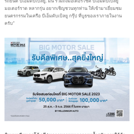
รถยนต์ บีเอ็มดับเบิลยู, มินิ รวมถึงมอเตอร์ไซค์ บีเอ็มดับเบิลยู
มอเตอร์ราด หลากรุ่น อยากเชิญชวนทุกท่าน ให้เข้ามาเยี่ยมชม
ยนตรกรรมในเครือ บีเอ็มดับเบิลยู กรุ๊ป ที่บูธของเราภายในงาน
ครับ”