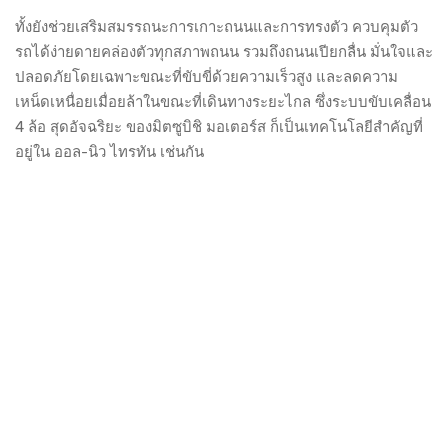
ทั้งยังช่วยเสริมสมรรถนะการเกาะถนนและการทรงตัว ควบคุมตัว
รถได้ง่ายดายคล่องตัวทุกสภาพถนน รวมถึงถนนเปียกลื่น มั่นใจและ
ปลอดภัยโดยเฉพาะขณะที่ขับขี่ด้วยความเร็วสูง และลดความ
เหน็ดเหนื่อยเมื่อยล้าในขณะที่เดินทางระยะไกล ซึ่งระบบขับเคลื่อน
4 ล้อ สุดอัจฉริยะ ของมิตซูบิชิ มอเตอร์ส ก็เป็นเทคโนโลยีสำคัญที่
อยู่ใน ออล-นิว ไทรทัน เช่นกัน