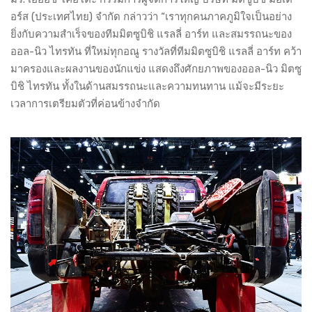
อร์ส (ประเทศไทย) จำกัด กล่าวว่า “เราทุกคนภาคภูมิใจเป็นอย่าง
ยิ่งกับความสำเร็จของทีมมิตซูบิชิ แรลลี่ อาร์ท และสมรรถนะของ
ออล-นิว ไทรทัน ที่ใหม่ทุกอณู รางวัลที่ทีมมิตซูบิชิ แรลลี่ อาร์ท คว้า
มาครองและผลงานของนักแข่ง แสดงถึงศักยภาพของออล-นิว มิตซู
บิชิ ไทรทัน ทั้งในด้านสมรรถนะและความทนทาน แม้จะมีระยะ
เวลาการเตรียมตัวที่ค่อนข้างจำกัด