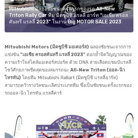
Mitsubishi ฉลองชัยชนะครั้งแรกของรถ All-New
Triton Rally Car ทีม มิตซูบิชิ แรลลี่ อาร์ท “เอเชีย ครอส
คันทรี แรลลี่ 2023” ในงาน Big MOTOR SALE 2023
Mitsubishi Motors (มิตซูบิชิ มอเตอร์ส)
ฉลองชัยชนะจากการ
แข่งขัน
"เอเชีย ครอสคันทรี แรลลี่ 2023"
ตอกย้ำจิตวิญญาณของ
ความเร้าใจสไตล์มอเตอร์สปอร์ต ด้วย DNA สายเลือดแชมป์แรลลี่
โชว์ศักยภาพขีดสุดของสมรรถนะ
All-New Triton (ออล-นิว
ไทรทัน)
โดยทีม Mitsubishi Ralliart (มิตซูบิชิ แรลลี่อาร์ท)
สามารถคว้ารางวัลชนะเลิศประเภททีม ซึ่งเป็นชัยชนะครั้งแรกของ
รถออล-นิว ไทรทัน แรลลี่คาร์