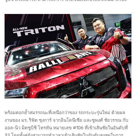
พร้อมตอกย้ำสมรรถนะที่เหนือกว่าของ รถกระบะรุ่นใหม่ ด้วยผล
งานของ มร. ริฟัต ซุงการ์ จากอินโดนีเซีย และชูพงศ์ ชัยวรรณ กับ
ออล-นิว มิตซูบิชิ ไทรทัน หมายเลข #106 ที่เข้าเส้นชัยในอันดับที่
32 โดยทั้งคู่ยังสามารถทำเวลาเข้าเส้นชัยในอันดับสูงสุดในการ