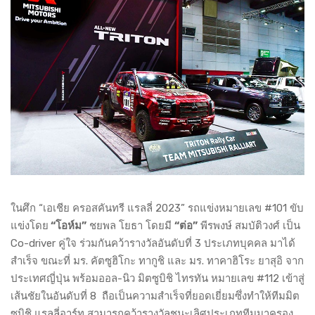
ในศึก “เอเชีย ครอสคันทรี แรลลี่ 2023” รถแข่งหมายเลข #101 ขับ
แข่งโดย
“โอห์ม”
ชยพล โยธา โดยมี
“ต่อ”
พีรพงษ์ สมบัติวงศ์ เป็น
Co-driver คู่ใจ ร่วมกันคว้ารางวัลอันดับที่ 3 ประเภทบุคคล มาได้
สำเร็จ ขณะที่ มร. คัตซูฮิโกะ ทากูชิ และ มร. ทาคาฮิโระ ยาสุอิ จาก
ประเทศญี่ปุ่น พร้อมออล-นิว มิตซูบิชิ ไทรทัน หมายเลข #112 เข้าสู่
เส้นชัยในอันดับที่ 8 ถือเป็นความสำเร็จที่ยอดเยี่ยมซึ่งทำให้ทีมมิต
ซูบิชิ แรลลี่อาร์ท สามารถคว้ารางวัลชนะเลิศประเภททีมมาครอง