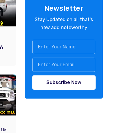
Newsletter
Stay Updated on all that's
new add noteworthy
26
Subscribe Now
.
ะบะ