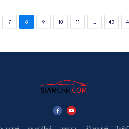
7
8
9
10
11
...
40
4
าวยานยนต์
มอเตอร์ไซค์
บทความ
รีวิวรถยนต์
ไลฟ์ส