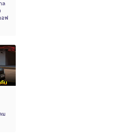
ไกล
ง
ออฟ
งลม