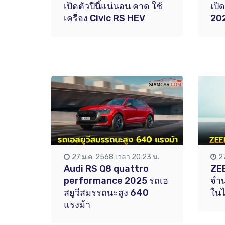
เปิดตัวปีนี้แน่นอน คาด ใช้
เปิ
เครื่อง Civic RS HEV
202
27 ม.ค. 2568 เวลา 20:23 น.
2
Audi RS Q8 quattro
ZEE
performance 2025 รถเอ
จำน
สยูวีสมรรถนะสูง 640
ในไ
แรงม้า