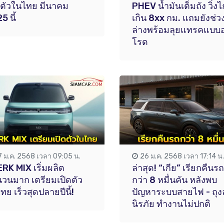
ดตัวในไทย มีนาคม
PHEV น้ำมันเต็มถัง วิ่ง
5 นี้
เกิน 8xx กม. แถมยังช่ว
ล่างพร้อมลุยแทรคแบบ
โรด
7 ม.ค. 2568 เวลา 09:05 น.
26 ม.ค. 2568 เวลา 17:14 น.
RK MIX เริ่มผลิต
ล่าสุด! “เกีย” เรียกคืนรถ
วนมาก เตรียมเปิดตัว
กว่า 8 หมื่นคัน หลังพบ
ทย เร็วสุดปลายปีนี้!
ปัญหาระบบสายไฟ - ถุ
นิรภัย ทำงานไม่ปกติ