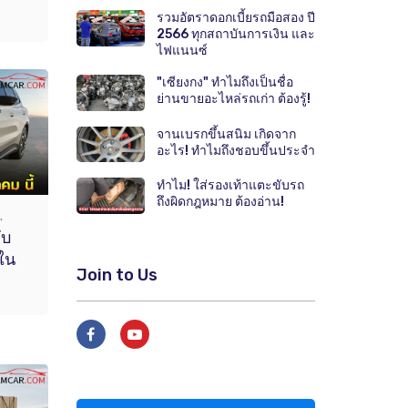
รวมอัตราดอกเบี้ยรถมือสอง ปี
2566 ทุกสถาบันการเงิน และ
ไฟแนนซ์
"เซียงกง" ทำไมถึงเป็นชื่อ
ย่านขายอะไหล่รถเก่า ต้องรู้!
จานเบรกขึ้นสนิม เกิดจาก
อะไร! ทำไมถึงชอบขึ้นประจำ
ทำไม! ใส่รองเท้าแตะขับรถ
ถึงผิดกฎหมาย ต้องอ่าน!
.
ับ
วใน
Join to Us