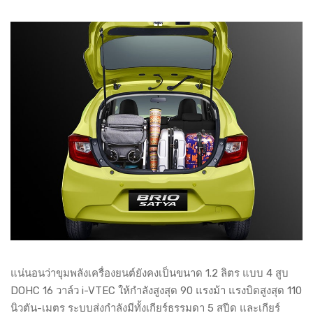
แน่นอนว่าขุมพลังเครื่องยนต์ยังคงเป็นขนาด 1.2 ลิตร แบบ 4 สูบ
DOHC 16 วาล์ว i-VTEC ให้กำลังสูงสุด 90 แรงม้า แรงบิดสูงสุด 110
นิวตัน-เมตร ระบบส่งกำลังมีทั้งเกียร์ธรรมดา 5 สปีด และเกียร์