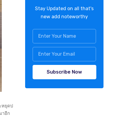
Stay Updated on all that's
new add noteworthy
Subscribe Now
จะหยุดป
มาอีก