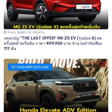
9 พ.ย. 2568 เวลา 00:41 น.
แคมเปญ "THE LAST OFFER" MG ZS EV (รุ่นย่อย X) ลด
ครั้งสุดท้ายเริ่มต้น ราคา 499,900 บาท จำนวนจำกัดเพียง
117 คัน
ข่าวรถยนต์ต่างประเทศ