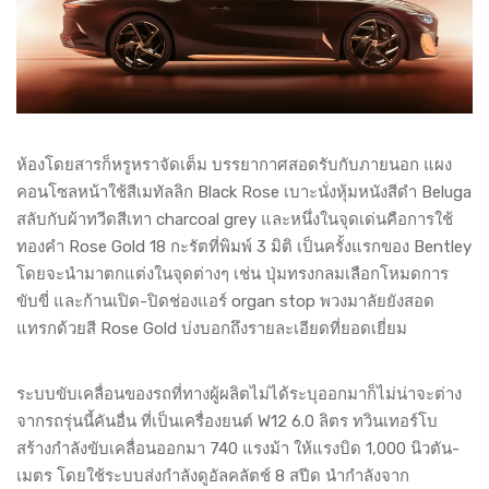
ห้องโดยสารก็หรูหราจัดเต็ม บรรยากาศสอดรับกับภายนอก แผง
คอนโซลหน้าใช้สีเมทัลลิก Black Rose เบาะนั่งหุ้มหนังสีดำ Beluga
สลับกับผ้าทวีดสีเทา charcoal grey และหนึ่งในจุดเด่นคือการใช้
ทองคำ Rose Gold 18 กะรัตที่พิมพ์ 3 มิติ เป็นครั้งแรกของ Bentley
โดยจะนำมาตกแต่งในจุดต่างๆ เช่น ปุ่มทรงกลมเลือกโหมดการ
ขับขี่ และก้านเปิด-ปิดช่องแอร์ organ stop พวงมาลัยยังสอด
แทรกด้วยสี Rose Gold บ่งบอกถึงรายละเอียดที่ยอดเยี่ยม
ระบบขับเคลื่อนของรถที่ทางผู้ผลิตไม่ได้ระบุออกมาก็ไม่น่าจะต่าง
จากรถรุ่นนี้คันอื่น ที่เป็นเครื่องยนต์ W12 6.0 ลิตร ทวินเทอร์โบ
สร้างกำลังขับเคลื่อนออกมา 740 แรงม้า ให้แรงบิด 1,000 นิวตัน-
เมตร โดยใช้ระบบส่งกำลังดูอัลคลัตช์ 8 สปีด นำกำลังจาก