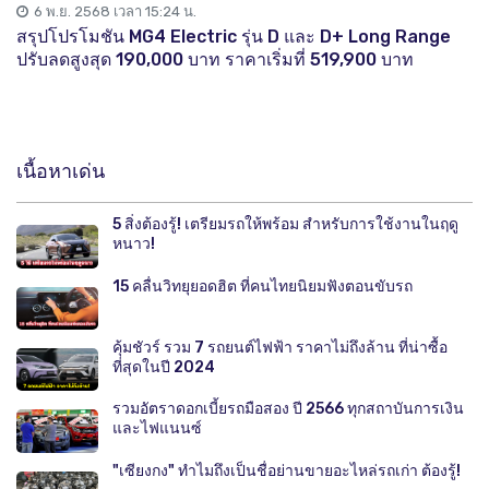
6 พ.ย. 2568 เวลา 15:24 น.
สรุปโปรโมชัน MG4 Electric รุ่น D และ D+ Long Range
ปรับลดสูงสุด 190,000 บาท ราคาเริ่มที่ 519,900 บาท
เนื้อหาเด่น
5 สิ่งต้องรู้! เตรียมรถให้พร้อม สำหรับการใช้งานในฤดู
หนาว!
15 คลื่นวิทยุยอดฮิต ที่คนไทยนิยมฟังตอนขับรถ
คุ้มชัวร์ รวม 7 รถยนต์ไฟฟ้า ราคาไม่ถึงล้าน ที่น่าซื้อ
ที่สุดในปี 2024
รวมอัตราดอกเบี้ยรถมือสอง ปี 2566 ทุกสถาบันการเงิน
และไฟแนนซ์
"เซียงกง" ทำไมถึงเป็นชื่อย่านขายอะไหล่รถเก่า ต้องรู้!