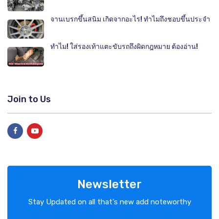
จานเบรกขึ้นสนิม เกิดจากอะไร! ทำไมถึงชอบขึ้นประจำ
ทำไม! ใส่รองเท้าแตะขับรถถึงผิดกฎหมาย ต้องอ่าน!
Join to Us
Newsletter
Stay Updated on all that's new add noteworthy