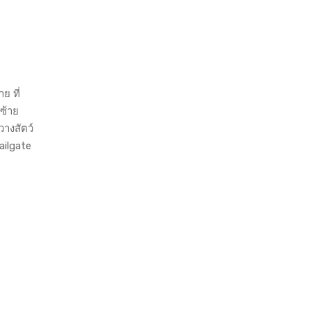
ย ที่
ะซ้าย
วางสัตว์
ailgate