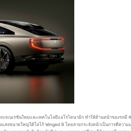
รถเจเนเรชันใหม่และเทคโนโลยีแอโรไดนามิก ทำให้ด้านหน้าของรถมี 
เรืองแสงขนาดใหญ่ใต้โลโก้ Winged B โดยลายกระจังหน้าเป็นการตีควา