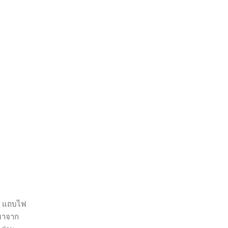
4 แถบไฟ
มมาจาก