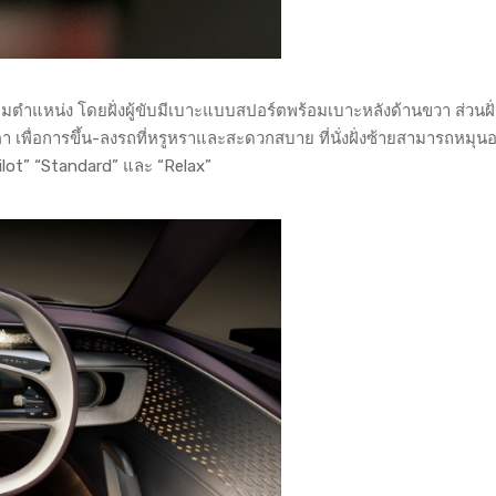
แหน่ง โดยฝั่งผู้ขับมีเบาะแบบสปอร์ตพร้อมเบาะหลังด้านขวา ส่วนฝั่ง
า เพื่อการขึ้น-ลงรถที่หรูหราและสะดวกสบาย ที่นั่งฝั่งซ้ายสามารถหมุน
ot” “Standard” และ “Relax”