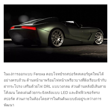
ในแง่การออกแบบ Feroxa ตอบโจทย์รถสปอร์ตสเตอร์ยุคใหม่ได้
อย่างครบถ้วน ด้านหน้ามาพร้อมไฟหน้าเพรียวบางที่ฝังเรียบเข้ากับ
ฝากระโปรง เสริมด้วยไฟ DRL แบบวงกลม ส่วนด้านหลังมีเส้นสาย
โค้งมน โดดเด่นด้วยกระจังหลังแบบ LED และดิฟฟิวเซอร์ทรง
สปอร์ต ส่วนภายในห้องโดยสารในคันต้นแบบยังอยู่ระหว่างการ
พัฒนา