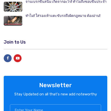
จานเบรกขึ้นสนิม เกิดจากอะไร! ทำไมถึงชอบขึ้นประจำ
ทำไม! ใส่รองเท้าแตะขับรถถึงผิดกฎหมาย ต้องอ่าน!
Join to Us
Newsletter
Stay Updated on all that's new add noteworthy