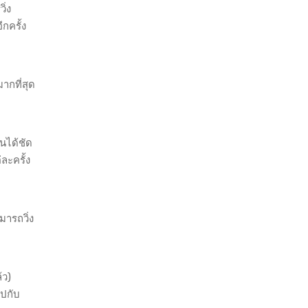
ิ่ง
กครั้ง
ากที่สุด
นได้ชัด
ละครั้ง
มารถวิ่ง
้ว)
ไปกับ