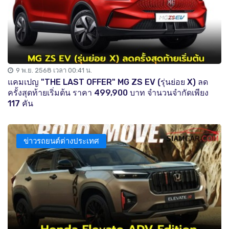
9 พ.ย. 2568 เวลา 00:41 น.
แคมเปญ "THE LAST OFFER" MG ZS EV (รุ่นย่อย X) ลด
ครั้งสุดท้ายเริ่มต้น ราคา 499,900 บาท จำนวนจำกัดเพียง
117 คัน
ข่าวรถยนต์ต่างประเทศ