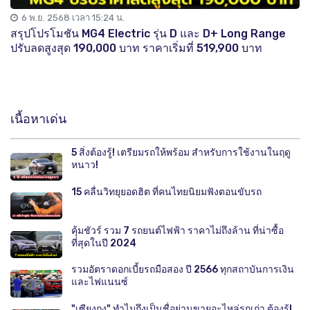
6 พ.ย. 2568 เวลา 15:24 น.
สรุปโปรโมชัน MG4 Electric รุ่น D และ D+ Long Range
ปรับลดสูงสุด 190,000 บาท ราคาเริ่มที่ 519,900 บาท
เนื้อหาเด่น
5 สิ่งต้องรู้! เตรียมรถให้พร้อม สำหรับการใช้งานในฤดู
หนาว!
15 คลื่นวิทยุยอดฮิต ที่คนไทยนิยมฟังตอนขับรถ
คุ้มชัวร์ รวม 7 รถยนต์ไฟฟ้า ราคาไม่ถึงล้าน ที่น่าซื้อ
ที่สุดในปี 2024
รวมอัตราดอกเบี้ยรถมือสอง ปี 2566 ทุกสถาบันการเงิน
และไฟแนนซ์
"เซียงกง" ทำไมถึงเป็นชื่อย่านขายอะไหล่รถเก่า ต้องรู้!