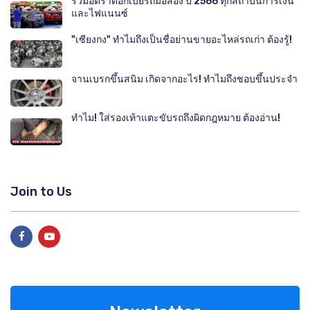
รวมอัตราดอกเบี้ยรถมือสอง ปี 2566 ทุกสถาบันการเงิน
และไฟแนนซ์
"เซียงกง" ทำไมถึงเป็นชื่อย่านขายอะไหล่รถเก่า ต้องรู้!
จานเบรกขึ้นสนิม เกิดจากอะไร! ทำไมถึงชอบขึ้นประจำ
ทำไม! ใส่รองเท้าแตะขับรถถึงผิดกฎหมาย ต้องอ่าน!
Join to Us