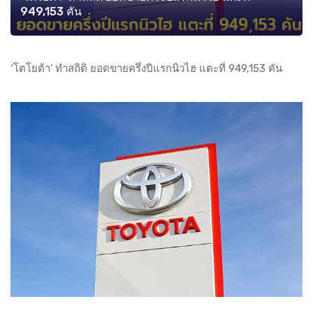
949,153 คัน
‘โตโยต้า’ ทำสถิติ ยอดขายครึ่งปีแรกนิวไฮ แตะที่ 949,153 คัน