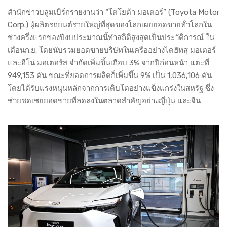
สำนักข่าวบลูมเบิร์กรายงานว่า “โตโยต้า มอเตอร์” (Toyota Motor
Corp.) ผู้ผลิตรถยนต์รายใหญ่ที่สุดของโลกเผยยอดขายทั่วโลกใน
ช่วงครึ่งแรกของปีงบประมาณนี้ทำสถิติสูงสุดเป็นประวัติการณ์ ใน
เดือนก.ย. โดยนับรวมยอดขายบริษัทในเครืออย่างไดฮัทสุ มอเตอร์
และฮีโน่ มอเตอร์ส จำกัดเพิ่มขึ้นเกือบ 3% จากปีก่อนหน้า แตะที่
949,153 คัน ขณะที่ยอดการผลิตก็เพิ่มขึ้น 9% เป็น 1,036,106 คัน
โดยได้รับแรงหนุนหลักจากการเติบโตอย่างแข็งแกร่งในสหรัฐ ซึ่ง
ช่วยชดเชยยอดขายที่ลดลงในตลาดสำคัญอย่างญี่ปุ่น และจีน