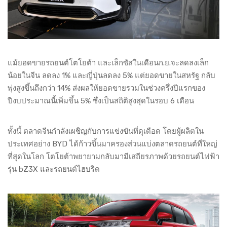
แม้ยอดขายรถยนต์โตโยต้า และเล็กซัสในเดือนก.ย.จะลดลงเล็ก
น้อยในจีน ลดลง 1% และญี่ปุ่นลดลง 5% แต่ยอดขายในสหรัฐ กลับ
พุ่งสูงขึ้นถึงกว่า 14% ส่งผลให้ยอดขายรวมในช่วงครึ่งปีแรกของ
ปีงบประมาณนี้เพิ่มขึ้น 5% ซึ่งเป็นสถิติสูงสุดในรอบ 6 เดือน
ทั้งนี้ ตลาดจีนกำลังเผชิญกับการแข่งขันที่ดุเดือด โดยผู้ผลิตใน
ประเทศอย่าง BYD ได้ก้าวขึ้นมาครองส่วนแบ่งตลาดรถยนต์ที่ใหญ่
ที่สุดในโลก โตโยต้าพยายามกลับมามีเสถียรภาพด้วยรถยนต์ไฟฟ้า
รุ่น bZ3X และรถยนต์ไฮบริด