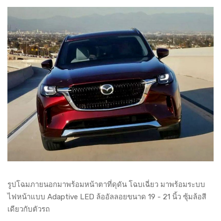
รูปโฉมภายนอกมาพร้อมหน้าตาที่ดุดัน โฉบเฉี่ยว มาพร้อมระบบ
ไฟหน้าแบบ Adaptive LED ล้ออัลลอยขนาด 19 - 21 นิ้ว ซุ้มล้อสี
เดียวกับตัวรถ