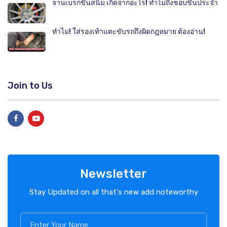
จานเบรกขึ้นสนิม เกิดจากอะไร! ทำไมถึงชอบขึ้นประจำ
ทำไม! ใส่รองเท้าแตะขับรถถึงผิดกฎหมาย ต้องอ่าน!
Join to Us
Newsletter
Stay Updated on all that's new add noteworthy