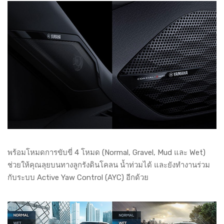
พร้อมโหมดการขับขี่ 4 โหมด (Normal, Gravel, Mud และ Wet)
ช่วยให้คุณลุยบนทางลูกรังดินโคลน น้ำท่วมได้ และยังทำงานร่วม
กับระบบ Active Yaw Control (AYC) อีกด้วย