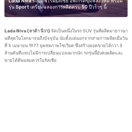
Lada Niva รถออฟโรดรัสเซีย อัพเกรดขุมพลังใหม่ พร้อม
รุ่น Sport เตรียมฉลองการผลิตครบ 50 ปี เร็วๆ นี้
Lada Niva (ลาด้า นิวา)
จัดเป็นหนึ่งในรถ SUV รุ่นที่ผลิตมายาวนา
นที่สุดในโลกมาจนถึงปัจจุบัน นับตั้งแต่ออกจากสายการผลิตเมื่อวัน
ที่ 5 เมษายน 1977 ยุคสหภาพโซเวียต ซึ่งสร้างยอดขายได้กว่า 3
ล้านคันที่แทบไม่มีการเปลี่ยนแปลงมากนัก รถรุ่นนี้ยังคงผลิตและ
ขายได้ดีพอสมควรในรัสเซีย