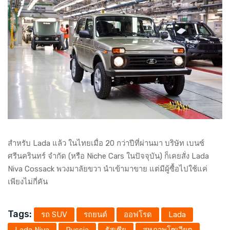
สำหรับ Lada แล้ว ในไทยเมื่อ 20 กว่าปีที่ผ่านมา บริษัท เบนซ์
ศรีนครินทร์ จำกัด (หรือ Niche Cars ในปัจจุบัน) ก็เคยสั่ง Lada
Niva Cossack พวงมาลัยขวา นำเข้ามาขาย แต่มีผู้ซื้อไปใช้แค่
เพียงไม่กี่คัน
Tags:
รถ SUV
รถยนต์
ออฟโรด
Lada
Lada Niva
Russia
รัสเซีย
สหภาพโซเวียต