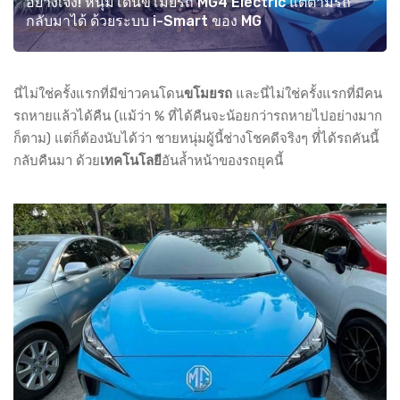
อย่างเจ๋ง! หนุ่มโดนขโมยรถ MG4 Electric แต่ตามรถ
กลับมาได้ ด้วยระบบ i-Smart ของ MG
นี่ไม่ใช่ครั้งแรกที่มีข่าวคนโดน
ขโมยรถ
และนี่ไม่ใช่ครั้งแรกที่มีคน
รถหายแล้วได้คืน (แม้ว่า % ที่ได้คืนจะน้อยกว่ารถหายไปอย่างมาก
ก็ตาม) แต่ก็ต้องนับได้ว่า ชายหนุ่มผู้นี้ช่างโชคดีจริงๆ ที่่ได้รถคันนี้
กลับคืนมา ด้วย
เทคโนโลยี
อันล้ำหน้าของรถยุคนี้