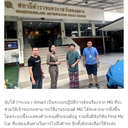
นับได้ว่าระบบ i-Smart เป็นระบบปฏิบัติการอัจฉริยะจาก MG ที่จะ
ช่วยให้เจ้าของรถสามารถใช้งานรถยนต์ MG ได้สะดวกมากยิ่งขึ้น
โดยระบบนี้จะแสดงตำแหน่งที่รถยนต์อยู่ รวมทั้งมีฟังก์ชัน Find My
Car ที่แสดงเส้นทางในการไปถึงตัวรถ อีกทั้งยังกดเลือกให้รถส่ง