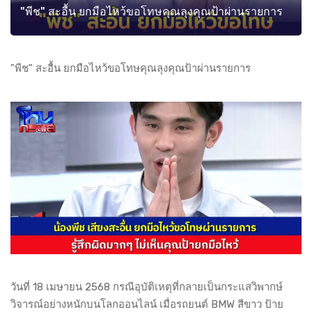
"พีช" สะอื้น ยกมือไหว้ขอโทษคุณลุงคุณป้าผ่านรายการ
"พีช" สะอื้น ยกมือไหว้ขอโทษคุณลุงคุณป้าผ่านรายการ
วันที่ 18 เมษายน 2568 กรณีอุบัติเหตุที่กลายเป็นกระแสวิพากษ์
วิจารณ์อย่างหนักบนโลกออนไลน์ เมื่อรถยนต์ BMW สีขาว ป้าย