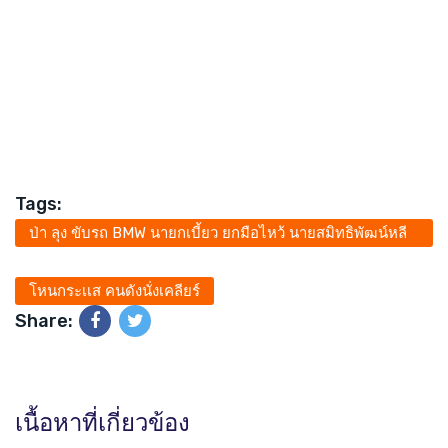
Tags:
ป่า ลุง ขับรถ BMW นายกเบี้ยว ยกมือไหว้ นายสมิทธิพัฒน์หลี
นวรัตน์
โหนกระเเส คนดังนั่งเคลียร์
Share:
เนื้อหาที่เกี่ยวข้อง