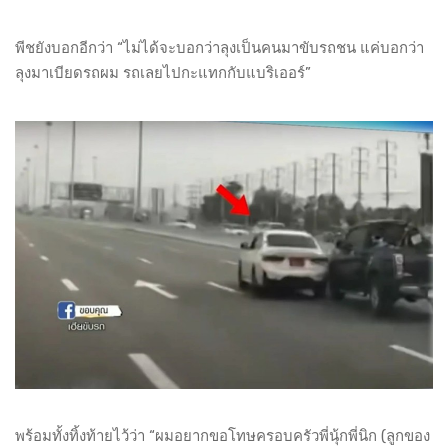
พีชยังบอกอีกว่า “ไม่ได้จะบอกว่าลุงเป็นคนมาขับรถชน แค่บอกว่า
ลุงมาเบียดรถผม รถเลยไปกะแทกกับแบริเออร์”
พร้อมทั้งทิ้งท้ายไว้ว่า “ผมอยากขอโทษครอบครัวพี่นุ้กพี่นิก (ลูกของ