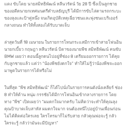
แดง ขับโดย นายสมิทธิพัฒน์ หลีนวรัตน์ วัย 28 ปี ซึ่งเป็นลูกชาย
ของอดีตนายกเทศมนตรีตำบลธัญบุรี ได้มีการขับไล่ตามรถกระบะ
ของลุงและป้าคู่หนึ่ง จนเกิดอุบัติเหตุเฉี่ยวชนและพุ่งชนแบริเออร์
กลางถนน ทำให้ทั้งสองได้รับบาดเจ็บ
ล่าสุดวันที่ 18 เมษายน ในรายการโหนกระแสมีการเข้าสายโฟนอิน
นายกเบี้ยว กฤษฎา หลีนวรัตน์ บิดาของนายพีช สมิทธิพัฒน์ คนขับ
BMW เผยว่า ตอนนี้ลูกตนไปอยู่ที่ช่อง 8 เตรียมออกรายการ ได้คุย
กับลูกชายแล้ว แต่ว่า “น้องพีชยังตกใจ” ทำให้ไม่รู้ว่าน้องพีชจะออก
มาพูดในรายการได้หรือไม่
ในที่สุด “พีช สมิทธิพัฒน์” ก็ได้ไปนั่งในรายการคนดังนั่งเคลียร์ ช่อง
8 ทำให้ด้าน หนุ่ม กรรชัยได้มีการโฟนอินเข้ากลางรายการ โดย
ทาง “พีช” เปิดเผยว่า “ผมตกใจมากครับ ไม่คิดว่าจะทำให้คุณลุง
คุณป้าบาดเจ็บสาหัส ผมตกใจมาก จนต้องหนีไปอยู่บ้านเพื่อนก่อน
ไม่ได้ติดต่อใครเลย ใครโทรมาก็ไม่รับสาย กลัวคุณพ่อจะรู้ กลัว
ใครจะรู้ กลัวว่ามันจะมีปัญหา”