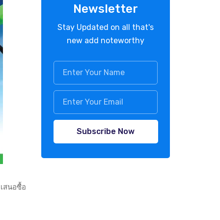
Newsletter
Stay Updated on all that's
new add noteworthy
Subscribe Now
เสนอซื้อ