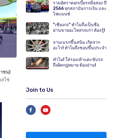
รวมอัตราดอกเบี้ยรถมือสอง ปี
2566 ทุกสถาบันการเงิน และ
ไฟแนนซ์
"เซียงกง" ทำไมถึงเป็นชื่อ
ย่านขายอะไหล่รถเก่า ต้องรู้!
จานเบรกขึ้นสนิม เกิดจาก
อะไร! ทำไมถึงชอบขึ้นประจำ
ทำไม! ใส่รองเท้าแตะขับรถ
ถึงผิดกฎหมาย ต้องอ่าน!
หาชน)
อสโซ่
Join to Us