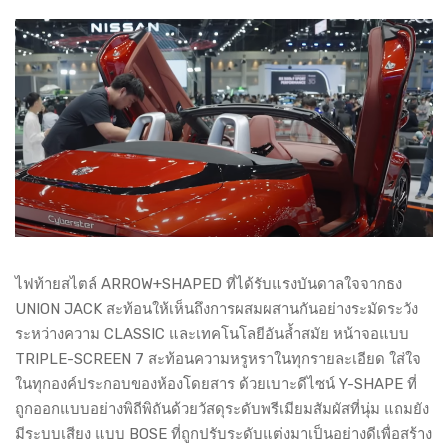
ไฟท้ายสไตล์ ARROW+SHAPED ที่ได้รับแรงบันดาลใจจากธง
UNION JACK สะท้อนให้เห็นถึงการผสมผสานกันอย่างระมัดระวัง
ระหว่างความ CLASSIC และเทคโนโลยีอันล้ำสมัย หน้าจอแบบ
TRIPLE-SCREEN 7 สะท้อนความหรูหราในทุกรายละเอียด ใส่ใจ
ในทุกองค์ประกอบของห้องโดยสาร ด้วยเบาะดีไซน์ Y-SHAPE ที่
ถูกออกแบบอย่างพิถีพิถันด้วยวัสดุระดับพรีเมียมสัมผัสที่นุ่ม แถมยัง
มีระบบเสียง แบบ BOSE ที่ถูกปรับระดับแต่งมาเป็นอย่างดีเพื่อสร้าง