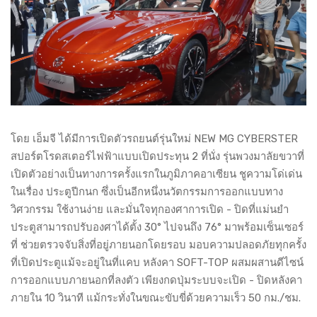
โดย เอ็มจี ได้มีการเปิดตัวรถยนต์รุ่นใหม่ NEW MG CYBERSTER
สปอร์ตโรดสเตอร์ไฟฟ้าแบบเปิดประทุน 2 ที่นั่ง รุ่นพวงมาลัยขวาที่
เปิดตัวอย่างเป็นทางการครั้งแรกในภูมิภาคอาเซียน ชูความโด่เด่น
ในเรื่อง ประตูปีกนก ซึ่งเป็นอีกหนึ่งนวัตกรรมการออกแบบทาง
วิศวกรรม ใช้งานง่าย และมั่นใจทุกองศาการเปิด - ปิดที่แม่นยำ
ประตูสามารถปรับองศาได้ตั้ง 30° ไปจนถึง 76° มาพร้อมเซ็นเซอร์
ที่ ช่วยตรวจจับสิ่งที่อยู่ภายนอกโดยรอบ มอบความปลอดภัยทุกครั้ง
ที่เปิดประตูแม้จะอยู่ในที่แคบ หลังคา SOFT-TOP ผสมผสานดีไซน์
การออกแบบภายนอกที่ลงตัว เพียงกดปุ่มระบบจะเปิด - ปิดหลังคา
ภายใน 10 วินาที แม้กระทั่งในขณะขับขี่ด้วยความเร็ว 50 กม./ชม.