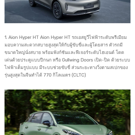
1. Aion Hyper HT Aion Hyper HT รถเอสยูวีไฟฟ้าระดับพรีเมียม
มอบความสะดวกสบายสูงสุดให้กับผู้ขับขี่และผู้โดยสาร ตัวรถมี
ขนาดใหญ่นั่งสบาย พร้อมฟังก์ชันและฟีเจอร์ระดับไฮเอนด์ โดด
เด่นด้วยประตูแบบปีกนก หรือ Gullwing Doors เปิด-ปิด ด้วยระบบ
ไฟฟ้าเต็มรูปแบบ มีระบบช่วยขับขี่ ส่วนระยะทางวิ่งตามสเปกของ
รุ่นสูงสุดในจีนทำได้ 770 กิโลเมตร (CLTC)