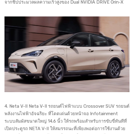
จากชิปประมวลผลความเร็วสูงของ Dual NVIDIA DRIVE Orin-X
4. Neta V-II Neta V-II รถยนต์ไฟฟ้าแบบ Crossover SUV รถยนต์
พลังงานไฟฟ้าอัจฉริยะ ที่โดดเด่นด้วยหน้าจอ Infotainment
ระบบสัมผัสขนาดใหญ่ 14.6 นิ้ว ให้รถพร้อมสำหรับการขับขี่ทันทีที่
เปิดประตูรถ NETA V-II ให้สมรรถนะที่เพียงพอต่อการใช้งานด้วย