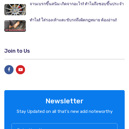
จานเบรกขึ้นสนิม เกิดจากอะไร! ทำไมถึงชอบขึ้นประจำ
ทำไม! ใส่รองเท้าแตะขับรถถึงผิดกฎหมาย ต้องอ่าน!
Join to Us
Newsletter
Stay Updated on all that's new add noteworthy