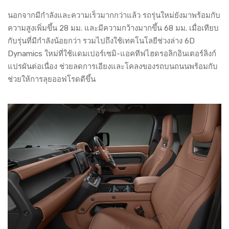
นอกจากมีกำลังและความเร็วมากกว่าแล้ว รถรุ่นใหม่ยังมาพร้อมกับ
ความสูงเพิ่มขึ้น 28 มม. และมีความกว้างมากขึ้น 68 มม. เมื่อเทียบ
กับรุ่นที่มีกำลังน้อยกว่า รวมไปถึงใช้เทคโนโลยีช่วงล่าง 6D
Dynamics ใหม่ที่ใช้แดมเปอร์เซมิ-แอคทีฟไฮดรอลิกอินเตอร์ลิงก์
แปรผันต่อเนื่อง ช่วยลดการเอียงและโคลงของรถบนถนนพร้อมกับ
ช่วยให้การลุยออฟโรดดีขึ้น