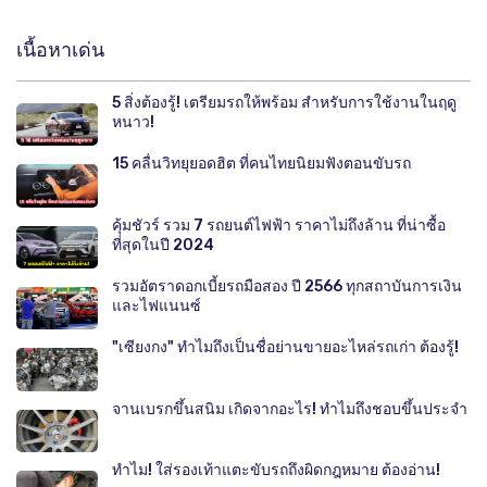
เนื้อหาเด่น
5 สิ่งต้องรู้! เตรียมรถให้พร้อม สำหรับการใช้งานในฤดู
หนาว!
15 คลื่นวิทยุยอดฮิต ที่คนไทยนิยมฟังตอนขับรถ
คุ้มชัวร์ รวม 7 รถยนต์ไฟฟ้า ราคาไม่ถึงล้าน ที่น่าซื้อ
ที่สุดในปี 2024
รวมอัตราดอกเบี้ยรถมือสอง ปี 2566 ทุกสถาบันการเงิน
และไฟแนนซ์
"เซียงกง" ทำไมถึงเป็นชื่อย่านขายอะไหล่รถเก่า ต้องรู้!
จานเบรกขึ้นสนิม เกิดจากอะไร! ทำไมถึงชอบขึ้นประจำ
ทำไม! ใส่รองเท้าแตะขับรถถึงผิดกฎหมาย ต้องอ่าน!