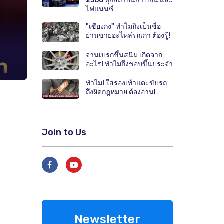
2566 ทุกสถาบันการเงิน และ
ไฟแนนซ์
"เซียงกง" ทำไมถึงเป็นชื่อ
ย่านขายอะไหล่รถเก่า ต้องรู้!
จานเบรกขึ้นสนิม เกิดจาก
อะไร! ทำไมถึงชอบขึ้นประจำ
ทำไม! ใส่รองเท้าแตะขับรถ
ถึงผิดกฎหมาย ต้องอ่าน!
Join to Us
Newsletter