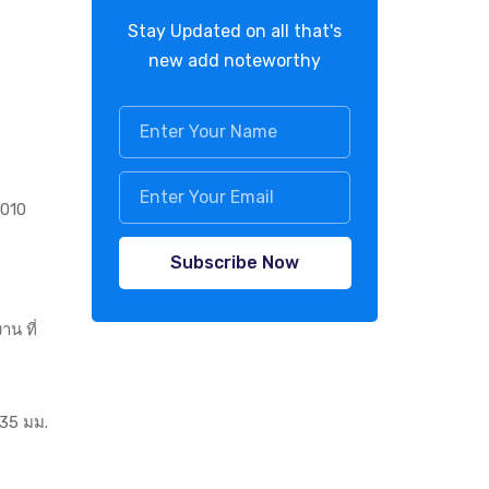
Stay Updated on all that's
new add noteworthy
,010
Subscribe Now
าน ที่
735 มม.