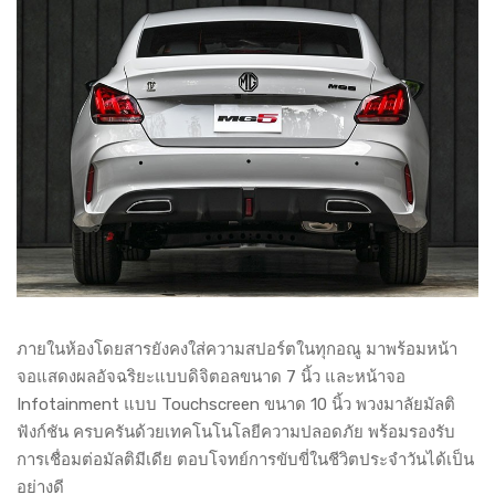
ภายในห้องโดยสารยังคงใส่ความสปอร์ตในทุกอณู มาพร้อมหน้า
จอแสดงผลอัจฉริยะแบบดิจิตอลขนาด 7 นิ้ว และหน้าจอ
Infotainment แบบ Touchscreen ขนาด 10 นิ้ว พวงมาลัยมัลติ
ฟังก์ชัน ครบครันด้วยเทคโนโนโลยีความปลอดภัย พร้อมรองรับ
การเชื่อมต่อมัลติมีเดีย ตอบโจทย์การขับขี่ในชีวิตประจำวันได้เป็น
อย่างดี