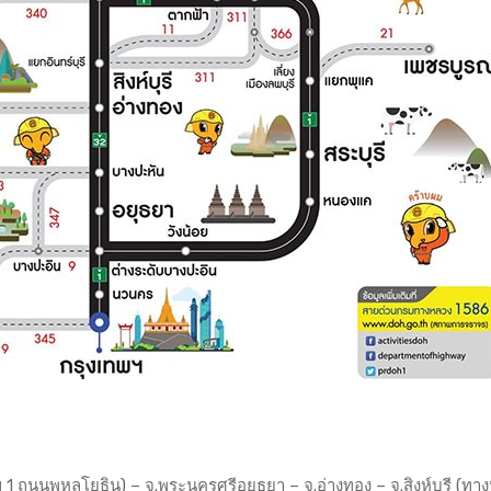
 1 ถนนพหลโยธิน) – จ.พระนครศรีอยุธยา – จ.อ่างทอง – จ.สิงห์บุรี (ทา