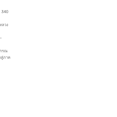
ข 340
งหลวง
–
งกรณ
สู่ภาค