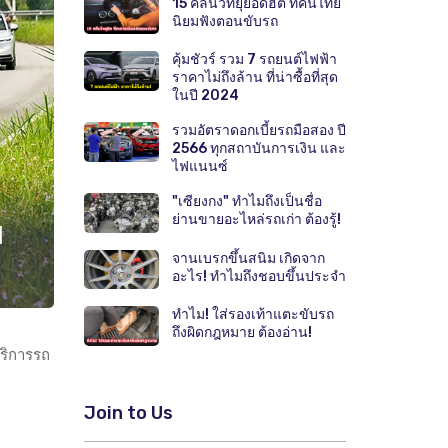
15 คลื่นวิทยุยอดฮิต ที่คนไทย
นิยมฟังตอนขับรถ
คุ้มชัวร์ รวม 7 รถยนต์ไฟฟ้า
ราคาไม่ถึงล้าน ที่น่าซื้อที่สุด
ในปี 2024
รวมอัตราดอกเบี้ยรถมือสอง ปี
2566 ทุกสถาบันการเงิน และ
ไฟแนนซ์
"เซียงกง" ทำไมถึงเป็นชื่อ
ย่านขายอะไหล่รถเก่า ต้องรู้!
ี
จานเบรกขึ้นสนิม เกิดจาก
อะไร! ทำไมถึงชอบขึ้นประจำ
ทำไม! ใส่รองเท้าแตะขับรถ
ถึงผิดกฎหมาย ต้องอ่าน!
บริการรถ
Join to Us