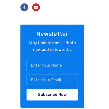
Newsletter
Stay Updated on all that's
new add noteworthy
Subscribe Now