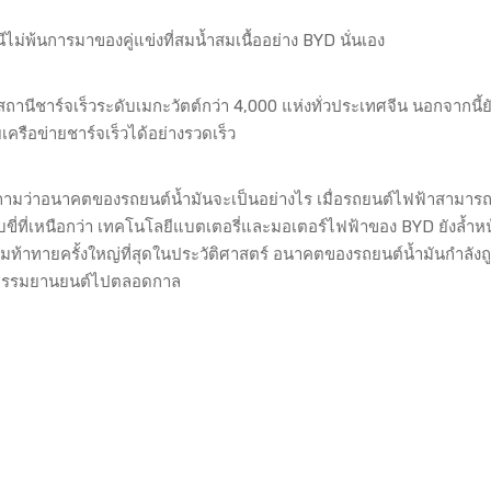
นีไม่พ้นการมาของคู่แข่งที่สมน้ำสมเนื้ออย่าง BYD นั่นเอง
านีชาร์จเร็วระดับเมกะวัตต์กว่า 4,000 แห่งทั่วประเทศจีน นอกจากนี้ยั
เครือข่ายชาร์จเร็วได้อย่างรวดเร็ว
คำถามว่าอนาคตของรถยนต์น้ำมันจะเป็นอย่างไร เมื่อรถยนต์ไฟฟ้าสามาร
บขี่ที่เหนือกว่า เทคโนโลยีแบตเตอรี่และมอเตอร์ไฟฟ้าของ BYD ยังล้ำหน้
ท้าทายครั้งใหญ่ที่สุดในประวัติศาสตร์ อนาคตของรถยนต์น้ำมันกำลังถ
าหกรรมยานยนต์ไปตลอดกาล