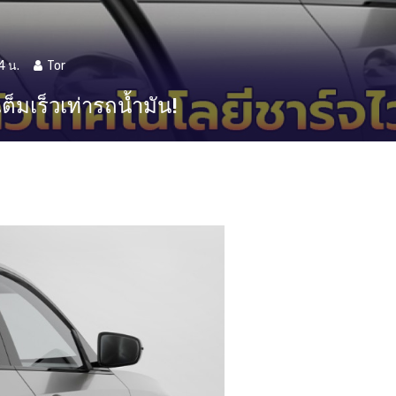
4 น.
Tor
็มเร็วเท่ารถน้ำมัน!