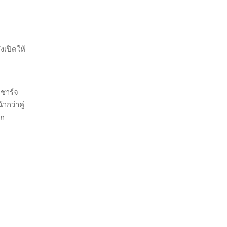
งเปิดให้
ถชาร์จ
ากว่าคู่
ูก