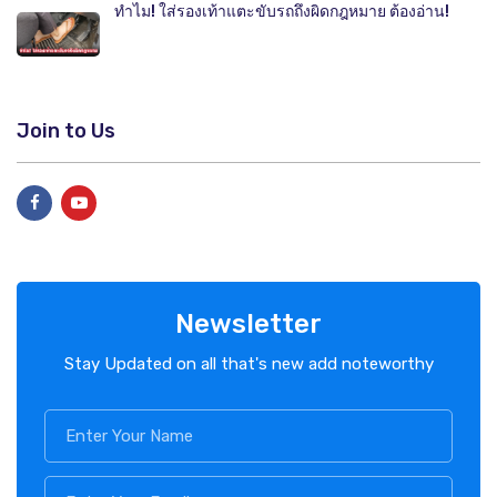
ทำไม! ใส่รองเท้าแตะขับรถถึงผิดกฎหมาย ต้องอ่าน!
Join to Us
Newsletter
Stay Updated on all that's new add noteworthy