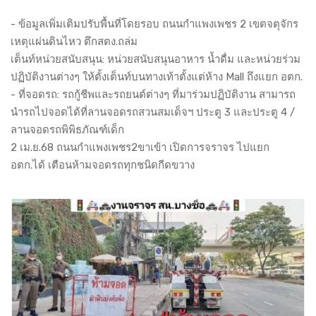
- ข้อมูลเพิ่มเติมปรับพื้นที่โดยรอบ ถนนกำแพงเพชร 2 เขตจตุจักร
เหตุแผ่นดินไหว ตึกสตง.ถล่ม
เต็นท์หน่วยสนับสนุน: หน่วยสนับสนุนอาหาร น้ำดื่ม และหน่วยร่วม
ปฏิบัติงานต่างๆ ให้ตั้งเต็นท์บนทางเท้าตั้งแต่ห้าง Mall ถึงแยก อตก.
- ที่จอดรถ: รถกู้ชีพและรถยนต์ต่างๆ ที่มาร่วมปฏิบัติงาน สามารถ
นำรถไปจอดได้ที่ลานจอดรถสวนสมเด็จฯ ประตู 3 และประตู 4 /
ลานจอดรถพิพิธภัณฑ์เด็ก
2 เม.ย.68 ถนนกำแพงเพชร2ขาเข้า เปิดการจราจร ไปแยก
อตก.ได้ เตือนห้ามจอดรถทุกชนิดกีดขวาง