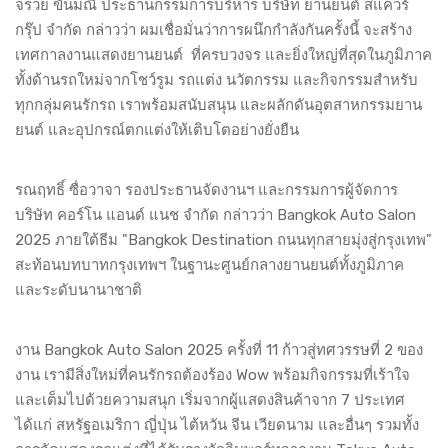
จรวย ขันมณี ประธานกรรมการบริหาร บริษัท ยานยนต์ สแควร์
กรุ๊ป จำกัด กล่าวว่า ผมเชื่อมั่นว่าการผนึกกำลังกันครั้งนี้ จะสร้าง
เทศกาลงานแสดงยานยนต์ ที่ครบวงจร และยิ่งใหญ่ที่สุดในภูมิภาค
ทั้งด้านรถใหม่จากโชว์รูม รถแต่ง นวัตกรรม และกิจกรรมสำหรับ
ทุกกลุ่มคนรักรถ เราพร้อมสนับสนุน และผลักดันอุตสาหกรรมยาน
ยนต์ และอุปกรณ์ตกแต่งให้เติบโตอย่างยั่งยืน
รณฤทธิ์ ซื่อวาจา รองประธานจัดงานฯ และกรรมการผู้จัดการ
บริษัท คอร์โน แอนด์ แนช จำกัด กล่าวว่า Bangkok Auto Salon
2025 ภายใต้ธีม "Bangkok Destination ถนนทุกสายมุ่งสู่กรุงเทพ"
สะท้อนบทบาทกรุงเทพฯ ในฐานะศูนย์กลางยานยนต์ทั้งภูมิภาค
และระดับนานาชาติ
งาน Bangkok Auto Salon 2025 ครั้งที่ 11 ก้าวสู่ทศวรรษที่ 2 ของ
งาน เรามีสิ่งใหม่ที่คนรักรถต้องร้อง Wow พร้อมกิจกรรมที่เร้าใจ
และเต็มไปด้วยความสนุก เริ่มจากผู้แสดงสินค้าจาก 7 ประเทศ
ได้แก่ สหรัฐอเมริกา ญี่ปุ่น ไต้หวัน จีน เวียดนาม และอื่นๆ รวมทั้ง