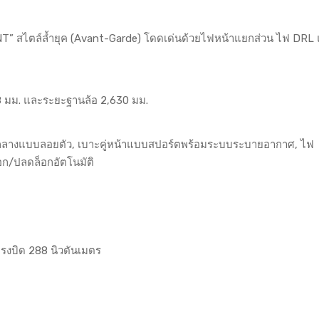
สไตล์ล้ำยุค (Avant-Garde) โดดเด่นด้วยไฟหน้าแยกส่วน ไฟ DRL
88 มม. และระยะฐานล้อ 2,630 มม.
ซลกลางแบบลอยตัว, เบาะคู่หน้าแบบสปอร์ตพร้อมระบบระบายอากาศ, ไฟ
ก/ปลดล็อกอัตโนมัติ
 แรงบิด 288 นิวตันเมตร