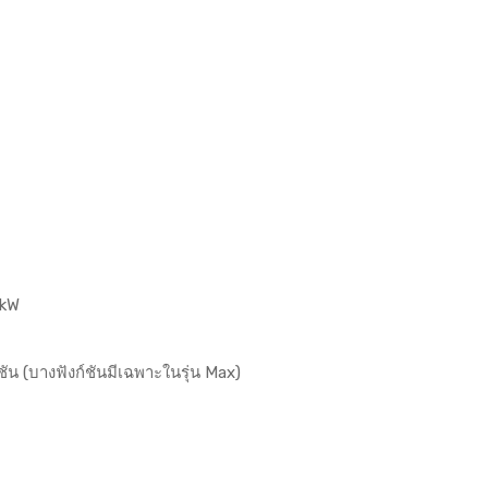
 kW
น (บางฟังก์ชันมีเฉพาะในรุ่น Max)