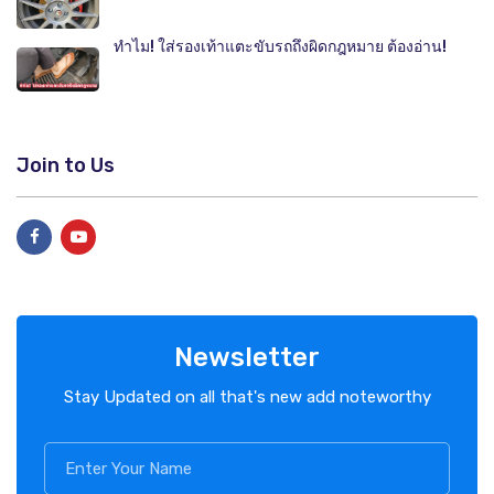
ทำไม! ใส่รองเท้าแตะขับรถถึงผิดกฎหมาย ต้องอ่าน!
Join to Us
Newsletter
Stay Updated on all that's new add noteworthy