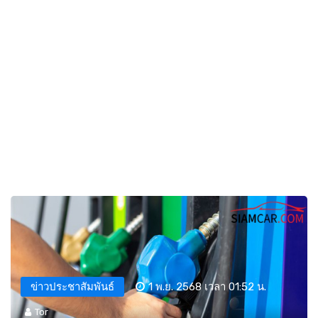
ข่าวประชาสัมพันธ์
1 พ.ย. 2568 เวลา 01:52 น.
Tor