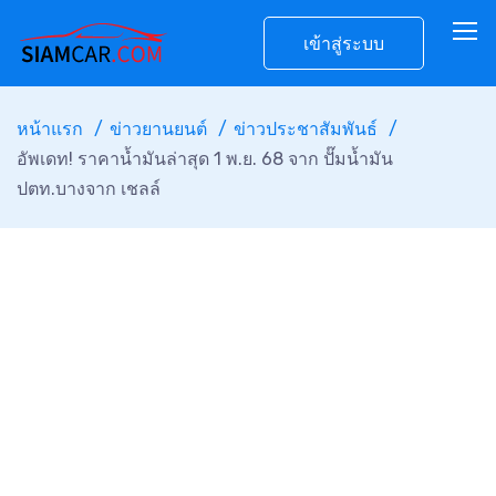
เข้าสู่ระบบ
หน้าแรก
ข่าวยานยนต์
ข่าวประชาสัมพันธ์
อัพเดท! ราคาน้ำมันล่าสุด 1 พ.ย. 68 จาก ปั๊มน้ำมัน
ปตท.บางจาก เชลล์