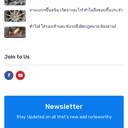
จานเบรกขึ้นสนิม เกิดจากอะไร! ทำไมถึงชอบขึ้นประจำ
ทำไม! ใส่รองเท้าแตะขับรถถึงผิดกฎหมาย ต้องอ่าน!
Join to Us
Newsletter
Stay Updated on all that's new add noteworthy