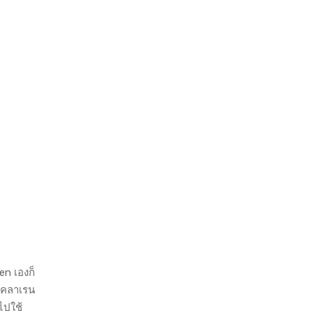
en เองก็
ม็คลาเรน
ไปใช้