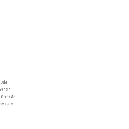
แข่ง
ากราคา
มีการสั่ง
upe และ