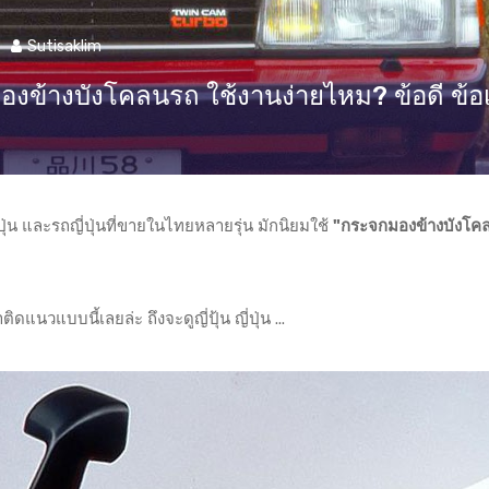
Sutisaklim
องข้างบังโคลนรถ ใช้งานง่ายไหม? ข้อดี ข้อเ
ปุ่น และรถญี่ปุ่นที่ขายในไทยหลายรุ่น มักนิยมใช้
"กระจกมองข้างบังโค
นวแบบนี้เลยล่ะ ถึงจะดูญี่ปุ้น ญี่ปุ่น ...