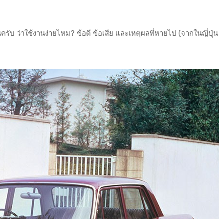
ับ ว่าใช้งานง่ายไหม? ข้อดี ข้อเสีย และเหตุผลที่หายไป (จากในญี่ปุ่