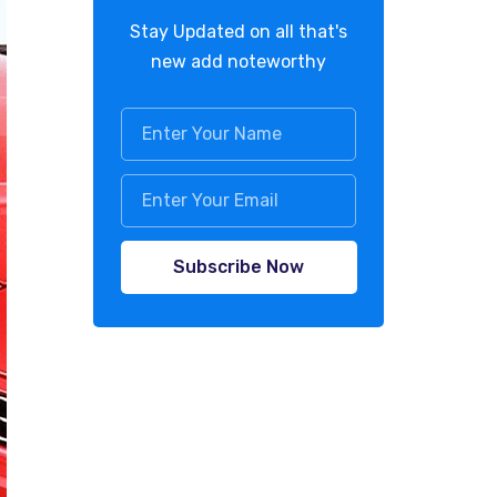
Stay Updated on all that's
new add noteworthy
Subscribe Now