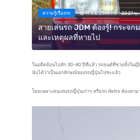
ความรู้เรื่องรถ
17 มิ.ย. 2566 เวลา 22:27 น.
สายเล่นรถ JDM ต้องรู้! กระจกม
และเหตุผลที่หายไป
ในอดีตย้อนไปสัก 30-40 ปีที่แล้ว รถยนต์ที่ขายทั้งในญี่
นับได้ว่าเป็นเอกลักษณ์ของรถญี่ปุ่นไปซะแล้ว
โดยเฉพาะคนเล่นรถญี่ปุ่นเก่าๆ หรือรถ Retro ต้องหามาติดแ