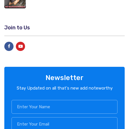
Join to Us
Newsletter
Stay Updated on all that's new add noteworthy