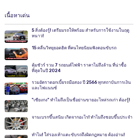
เนื้อหาเด่น
5 สิ่งต้องรู้! เตรียมรถให้พร้อม สำหรับการใช้งานในฤดู
หนาว!
15 คลื่นวิทยุยอดฮิต ที่คนไทยนิยมฟังตอนขับรถ
คุ้มชัวร์ รวม 7 รถยนต์ไฟฟ้า ราคาไม่ถึงล้าน ที่น่าซื้อ
ที่สุดในปี 2024
รวมอัตราดอกเบี้ยรถมือสอง ปี 2566 ทุกสถาบันการเงิน
และไฟแนนซ์
"เซียงกง" ทำไมถึงเป็นชื่อย่านขายอะไหล่รถเก่า ต้องรู้!
จานเบรกขึ้นสนิม เกิดจากอะไร! ทำไมถึงชอบขึ้นประจำ
ทำไม! ใส่รองเท้าแตะขับรถถึงผิดกฎหมาย ต้องอ่าน!