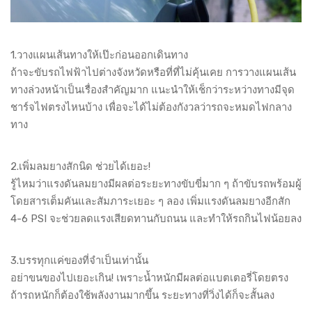
1.วางแผนเส้นทางให้เป๊ะก่อนออกเดินทาง
ถ้าจะขับรถไฟฟ้าไปต่างจังหวัดหรือที่ที่ไม่คุ้นเคย การวางแผนเส้น
ทางล่วงหน้าเป็นเรื่องสำคัญมาก แนะนำให้เช็กว่าระหว่างทางมีจุด
ชาร์จไฟตรงไหนบ้าง เพื่อจะได้ไม่ต้องกังวลว่ารถจะหมดไฟกลาง
ทาง
2.เพิ่มลมยางสักนิด ช่วยได้เยอะ!
รู้ไหมว่าแรงดันลมยางมีผลต่อระยะทางขับขี่มาก ๆ ถ้าขับรถพร้อมผู้
โดยสารเต็มคันและสัมภาระเยอะ ๆ ลอง เพิ่มแรงดันลมยางอีกสัก
4-6 PSI จะช่วยลดแรงเสียดทานกับถนน และทำให้รถกินไฟน้อยลง
3.บรรทุกแค่ของที่จำเป็นเท่านั้น
อย่าขนของไปเยอะเกิน! เพราะน้ำหนักมีผลต่อแบตเตอรี่โดยตรง
ถ้ารถหนักก็ต้องใช้พลังงานมากขึ้น ระยะทางที่วิ่งได้ก็จะสั้นลง