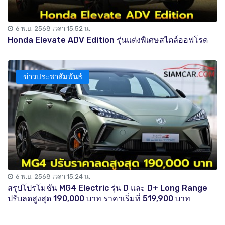
6 พ.ย. 2568 เวลา 15:52 น.
Honda Elevate ADV Edition รุ่นแต่งพิเศษสไตล์ออฟโรด
ข่าวประชาสัมพันธ์
6 พ.ย. 2568 เวลา 15:24 น.
สรุปโปรโมชัน MG4 Electric รุ่น D และ D+ Long Range
ปรับลดสูงสุด 190,000 บาท ราคาเริ่มที่ 519,900 บาท