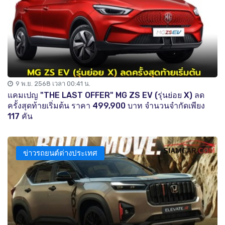
9 พ.ย. 2568 เวลา 00:41 น.
แคมเปญ "THE LAST OFFER" MG ZS EV (รุ่นย่อย X) ลด
ครั้งสุดท้ายเริ่มต้น ราคา 499,900 บาท จำนวนจำกัดเพียง
117 คัน
ข่าวรถยนต์ต่างประเทศ