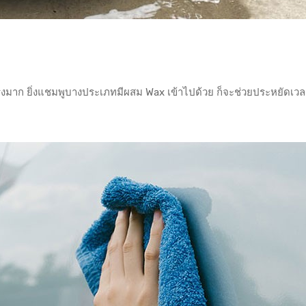
แรงมาก ยิ่งแชมพูบางประเภทมีผสม Wax เข้าไปด้วย ก็จะช่วยประหยัดเว