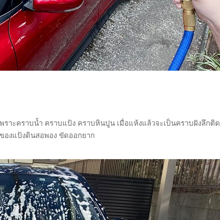
เพราะคราบน้ำ คราบแป้ง คราบหินปูน เมื่อแห้งแล้วจะเป็นคราบฝังลึกติด
งของแป้งดินสอพอง ขัดออกยาก