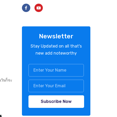
Newsletter
Stay Updated on all that's
new add noteworthy
นวันก็จะ
Subscribe Now
บ