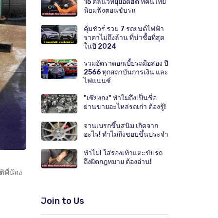
15 คลื่นวิทยุยอดฮิต ที่คนไทย
นิยมฟังตอนขับรถ
คุ้มชัวร์ รวม 7 รถยนต์ไฟฟ้า
ราคาไม่ถึงล้าน ที่น่าซื้อที่สุด
ในปี 2024
รวมอัตราดอกเบี้ยรถมือสอง ปี
2566 ทุกสถาบันการเงิน และ
ไฟแนนซ์
"เซียงกง" ทำไมถึงเป็นชื่อ
ย่านขายอะไหล่รถเก่า ต้องรู้!
จานเบรกขึ้นสนิม เกิดจาก
อะไร! ทำไมถึงชอบขึ้นประจำ
ทำไม! ใส่รองเท้าแตะขับรถ
ถึงผิดกฎหมาย ต้องอ่าน!
พี่น้อง
Join to Us