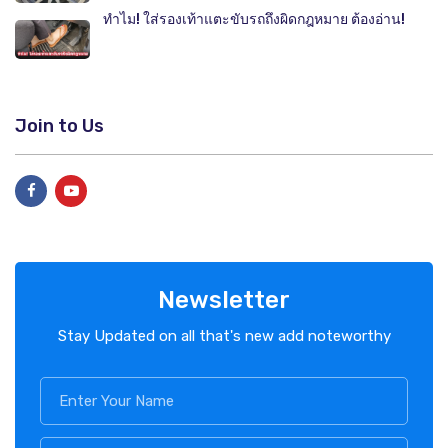
ทำไม! ใส่รองเท้าแตะขับรถถึงผิดกฎหมาย ต้องอ่าน!
Join to Us
Newsletter
Stay Updated on all that's new add noteworthy