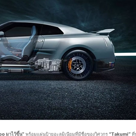
o มาไว้ขึ้น"
พร้อมแผ่นป้ายอะลูมิเนียมที่มีชื่อของวิศวกร
“Takumi”
ที