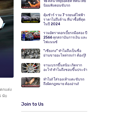
15 คลื่นวิทยุยอดฮิต ที่คนไทย
นิยมฟังตอนขับรถ
คุ้มชัวร์ รวม 7 รถยนต์ไฟฟ้า
ราคาไม่ถึงล้าน ที่น่าซื้อที่สุด
ในปี 2024
รวมอัตราดอกเบี้ยรถมือสอง ปี
2566 ทุกสถาบันการเงิน และ
ไฟแนนซ์
"เซียงกง" ทำไมถึงเป็นชื่อ
ย่านขายอะไหล่รถเก่า ต้องรู้!
จานเบรกขึ้นสนิม เกิดจาก
อะไร! ทำไมถึงชอบขึ้นประจำ
ทำไม! ใส่รองเท้าแตะขับรถ
ถึงผิดกฎหมาย ต้องอ่าน!
์ตกแต่ง
5 นับ
Join to Us