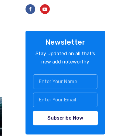
Newsletter
Stay Updated on all that's
new add noteworthy
Subscribe Now