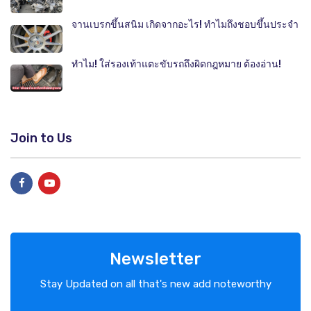
จานเบรกขึ้นสนิม เกิดจากอะไร! ทำไมถึงชอบขึ้นประจำ
ทำไม! ใส่รองเท้าแตะขับรถถึงผิดกฎหมาย ต้องอ่าน!
Join to Us
Newsletter
Stay Updated on all that's new add noteworthy