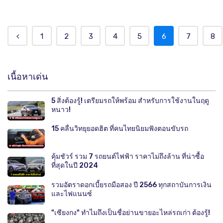
1
2
3
4
5
6
7
8
เนื้อหาเด่น
5 สิ่งต้องรู้! เตรียมรถให้พร้อม สำหรับการใช้งานในฤดู
หนาว!
15 คลื่นวิทยุยอดฮิต ที่คนไทยนิยมฟังตอนขับรถ
คุ้มชัวร์ รวม 7 รถยนต์ไฟฟ้า ราคาไม่ถึงล้าน ที่น่าซื้อ
ที่สุดในปี 2024
รวมอัตราดอกเบี้ยรถมือสอง ปี 2566 ทุกสถาบันการเงิน
และไฟแนนซ์
"เซียงกง" ทำไมถึงเป็นชื่อย่านขายอะไหล่รถเก่า ต้องรู้!