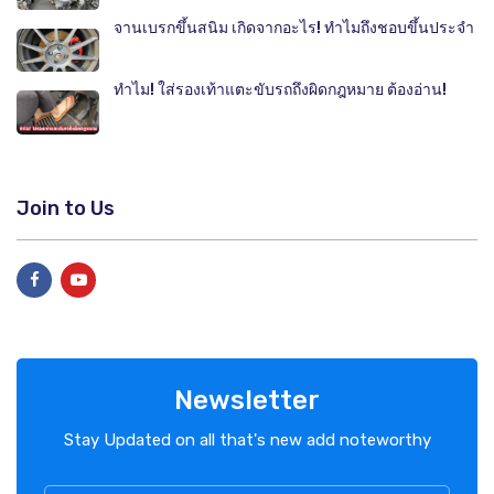
จานเบรกขึ้นสนิม เกิดจากอะไร! ทำไมถึงชอบขึ้นประจำ
ทำไม! ใส่รองเท้าแตะขับรถถึงผิดกฎหมาย ต้องอ่าน!
Join to Us
Newsletter
Stay Updated on all that's new add noteworthy