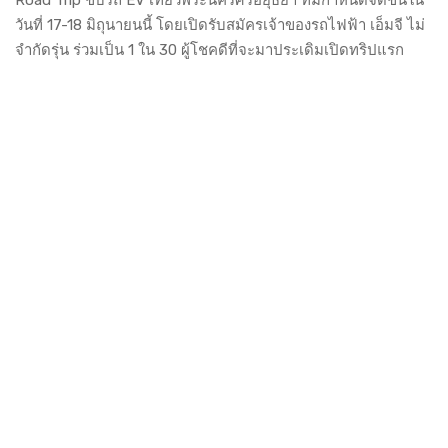
Road Trip ขับรถ EV เที่ยวพระนครศรีอยุธยา ที่มีกำหนดจัดขึ้นใน
วันที่ 17-18 มิถุนายนนี้ โดยเปิดรับสมัครเจ้าของรถไฟฟ้า เอ็มจี ไม่
จำกัดรุ่น ร่วมเป็น 1 ใน 30 ผู้โชคดีที่จะมาประเดิมเปิดทริปแรก