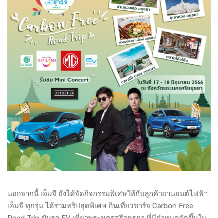
นอกจากนี้ เอ็มจี ยังได้จัดกิจกรรมพิเศษให้กับลูกค้ายานยนต์ไฟฟ้า
เอ็มจี ทุกรุ่น ได้ร่วมทริปสุดพิเศษ กินเที่ยวชาร์จ Carbon Free