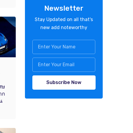
Newsletter
Stay Updated on all that's
new add noteworthy
.
Subscribe Now
เศษ
าก
น