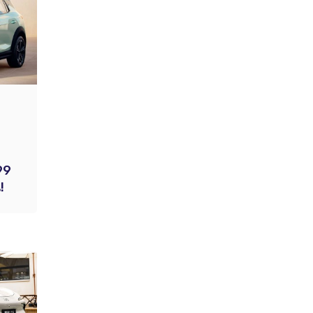
ถ
99
!