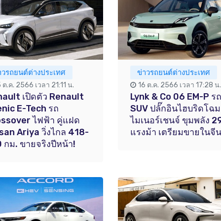
่าวรถยนต์ต่างประเทศ
ข่าวรถยนต์ต่างประเทศ
5 ต.ค. 2566 เวลา 21:11 น.
16 ต.ค. 2566 เวลา 17:28 น.
ault เปิดตัว Renault
Lynk & Co 06 EM-P ร
nic E-Tech รถ
SUV ปลั๊กอินไฮบริดโฉม
ssover ไฟฟ้า คู่แฝด
ไมเนอร์เชนจ์ ขุมพลัง 2
san Ariya วิ่งไกล 418-
แรงม้า เตรียมขายในจีน
 กม. ขายจริงปีหน้า!