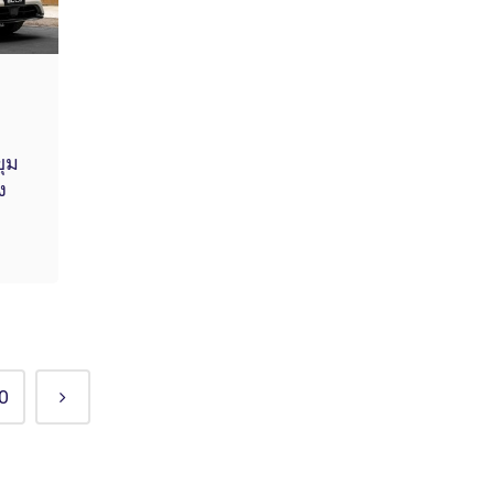
ุม
ง
0