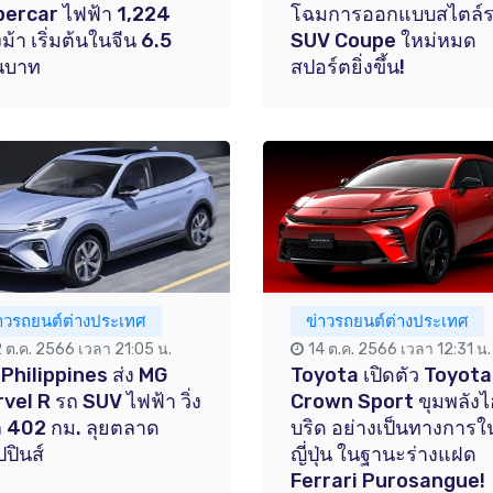
ercar ไฟฟ้า 1,224
โฉมการออกแบบสไตล์
ม้า เริ่มต้นในจีน 6.5
SUV Coupe ใหม่หมด
นบาท
สปอร์ตยิ่งขึ้น!
่าวรถยนต์ต่างประเทศ
ข่าวรถยนต์ต่างประเทศ
2 ต.ค. 2566 เวลา 21:05 น.
14 ต.ค. 2566 เวลา 12:31 น.
Philippines ส่ง MG
Toyota เปิดตัว Toyota
vel R รถ SUV ไฟฟ้า วิ่ง
Crown Sport ขุมพลังไ
 402 กม. ลุยตลาด
บริด อย่างเป็นทางการใ
ปปินส์
ญี่ปุ่น ในฐานะร่างแฝด
Ferrari Purosangue!