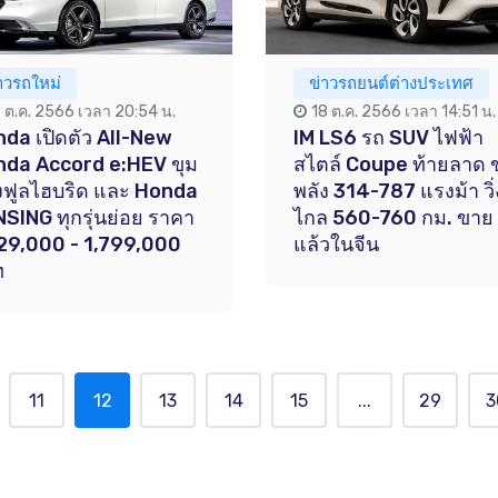
าวรถใหม่
ข่าวรถยนต์ต่างประเทศ
7 ต.ค. 2566 เวลา 20:54 น.
18 ต.ค. 2566 เวลา 14:51 น.
da เปิดตัว All-New
IM LS6 รถ SUV ไฟฟ้า
da Accord e:HEV ขุม
สไตล์ Coupe ท้ายลาด ข
งฟูลไฮบริด และ Honda
พลัง 314-787 แรงม้า วิ่
SING ทุกรุ่นย่อย ราคา
ไกล 560-760 กม. ขาย
29,000 - 1,799,000
แล้วในจีน
ท
11
12
13
14
15
...
29
3