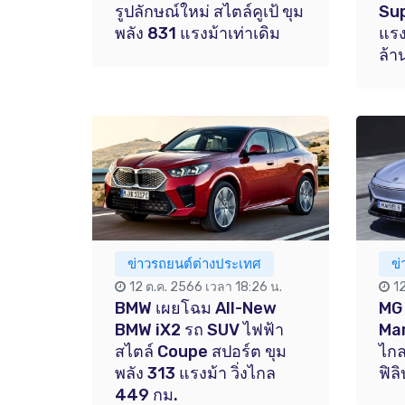
รูปลักษณ์ใหม่ สไตล์คูเป้ ขุม
Sup
พลัง 831 แรงม้าเท่าเดิม
แรง
ล้า
ข่าวรถยนต์ต่างประเทศ
ข
12 ต.ค. 2566 เวลา 18:26 น.
1
BMW เผยโฉม All-New
MG 
BMW iX2 รถ SUV ไฟฟ้า
Mar
สไตล์ Coupe สปอร์ต ขุม
ไกล
พลัง 313 แรงม้า วิ่งไกล
ฟิลิ
449 กม.