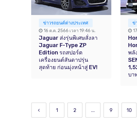
ข่าวรถยนต์ต่างประเทศ
ข่
16 ต.ค. 2566 เวลา 19:46 น.
1
Jaguar ส่งรุ่นพิเศษสั่งลา
Hon
Jaguar F-Type ZP
Hon
Edition รถสปอร์ต
พลั
เครื่องยนต์สันดาปรุ่น
SEN
สุดท้าย ก่อนมุ่งหน้าสู่ EV!
1,5
บา
1
2
...
9
10