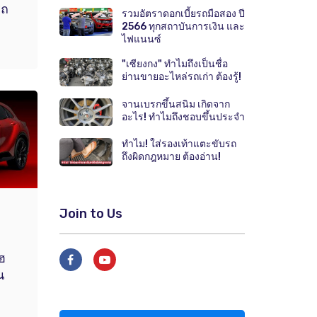
รถ
รวมอัตราดอกเบี้ยรถมือสอง ปี
2566 ทุกสถาบันการเงิน และ
ไฟแนนซ์
"เซียงกง" ทำไมถึงเป็นชื่อ
ย่านขายอะไหล่รถเก่า ต้องรู้!
จานเบรกขึ้นสนิม เกิดจาก
อะไร! ทำไมถึงชอบขึ้นประจำ
ทำไม! ใส่รองเท้าแตะขับรถ
ถึงผิดกฎหมาย ต้องอ่าน!
Join to Us
ฮ
น